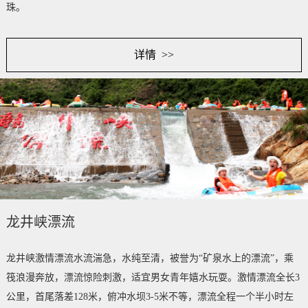
珠。
详情 >>
龙井峡漂流
龙井峡激情漂流水流湍急，水纯至清，被誉为“矿泉水上的漂流”，乘
筏浪漫奔放，漂流惊险刺激，适宜男女青年嬉水玩耍。激情漂流全长3
公里，首尾落差128米，俯冲水坝3-5米不等，漂流全程一个半小时左