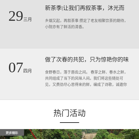
新茶季|让我们再叙茶事，沐光而
29
行！
三月
乡烟又起，再叙茶事 攒足了老友相聚饮茶的期待，
小院亦有了鲜活的清香。
做了次春的共犯，只为惊艳你的味
07
蕾！
四月
食野春日，落于唇齿之间。 春芽之鲜、春水之鲜，
共同组成了当下的风味人间。我们将这些随处可
见，又费劲尽心思得来的鲜，编成了诗歌，诚邀你
来，和我们分享。
热门活动